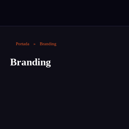
Contáctanos
Magnet Agency
Somos tu agencia de publicidad especializada en crear estrategias magnéticas para atraer y comprometer a tu público objetivo.
Portada
»
Branding
Branding