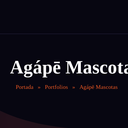
Magnet Agency
Somos tu agencia de publicidad especializada en crear estrategias magnéticas para atraer y comprometer a tu público objetivo.
Agápē Mascot
Portada
»
Portfolios
»
Agápē Mascotas