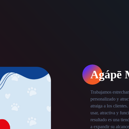
Agápē 
Trabajamos estrecha
personalizado y atrac
atraiga a los cliente
usar, atractiva y fun
resultado es una tie
a expandir su alcance