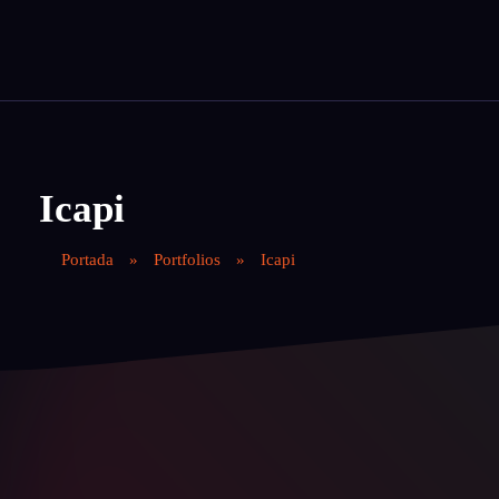
Contáctanos
Magnet Agency
Somos tu agencia de publicidad especializada en crear estrategias magnéticas para atraer y comprometer a tu público objetivo.
Icapi
Portada
»
Portfolios
»
Icapi