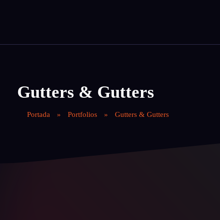
Contáctanos
Magnet Agency
Somos tu agencia de publicidad especializada en crear estrategias magnéticas para atraer y comprometer a tu público objetivo.
Gutters & Gutters
Portada
»
Portfolios
»
Gutters & Gutters